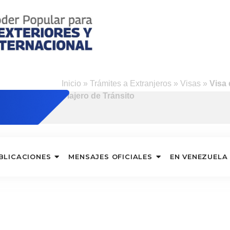
Inicio
»
Trámites a Extranjeros
»
Visas
»
Visa
Viajero de Tránsito
BLICACIONES
MENSAJES OFICIALES
EN VENEZUELA