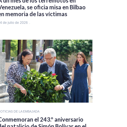
A un mes de los terremotos en
Venezuela, se oficia misa en Bilbao
en memoria de las víctimas
4 de julio de 2026
OTICIAS DE LA EMBAJADA
Conmemoran el 243.º aniversario
del natalicio de Simón Bolívar en el