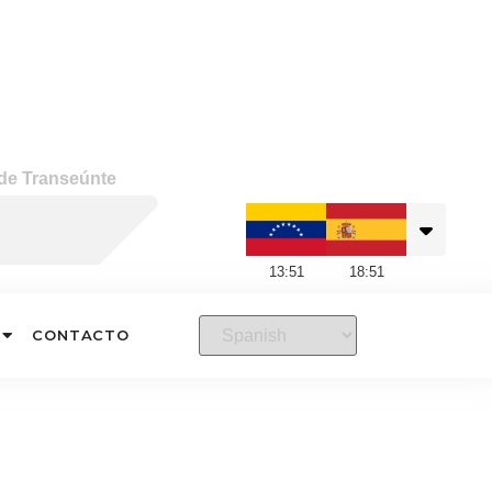
 de Transeúnte
13
:
51
18
:
51
CONTACTO