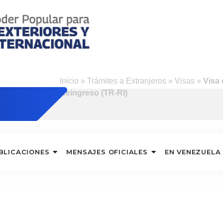
Inicio
»
Trámites a Extranjeros
»
Visas
»
Visa
Reingreso (TR-RI)
BLICACIONES
MENSAJES OFICIALES
EN VENEZUELA