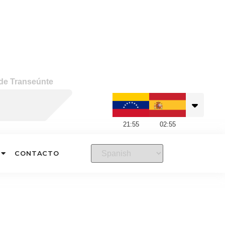
 de Transeúnte
21
:
55
02
:
55
CONTACTO