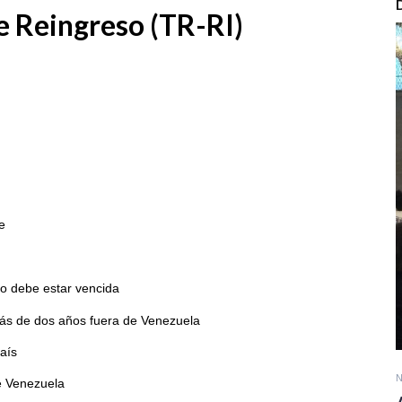
e Reingreso (TR-RI)
e
ro debe estar vencida
más de dos años fuera de Venezuela
país
N
e Venezuela