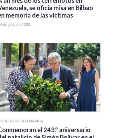
A un mes de los terremotos en
Venezuela, se oficia misa en Bilbao
en memoria de las víctimas
4 de julio de 2026
OTICIAS DE LA EMBAJADA
Conmemoran el 243.º aniversario
del natalicio de Simón Bolívar en el