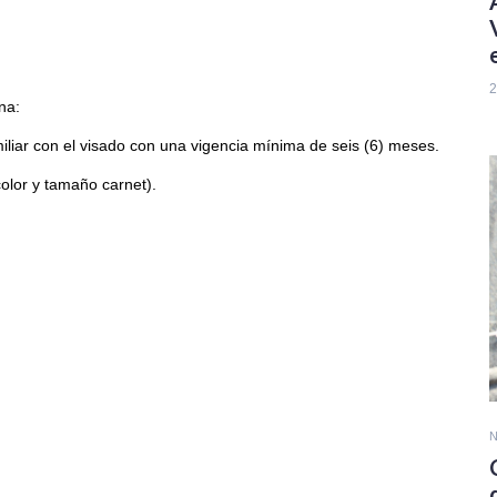
2
na:
miliar con el visado con una vigencia mínima de seis (6) meses.
color y tamaño carnet).
N