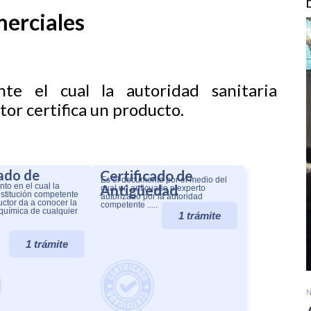
merciales
e el cual la autoridad sanitaria
or certifica un producto.
cado de
Certificado de
Es el documento por el medio del
to en el cual la
Antigüedad
cual un anticuario o experto
nstitución competente
autorizado por la autoridad
uctor da a conocer la
competente .....
química de cualquier
1 trámite
1 trámite
N