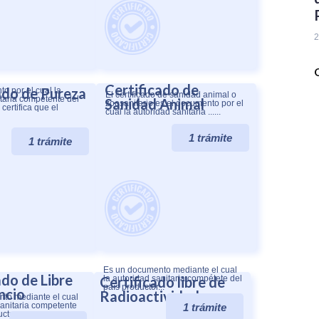
2
Certificado de
ado de Pureza
o por el cual la
El certificado de sanidad animal o
itaria competente del
Sanidad Animal​
zoosanitario es el documento por el
certifica que el
cual la autoridad sanitaria ......
1 trámite
1 trámite
Es un documento mediante el cual
ado de Libre
Certificado libre de
la autoridad sanitaria compétete del
país productor...
ncio
Radioactividad
nto mediante el cual
sanitaria competente
1 trámite
ctor...