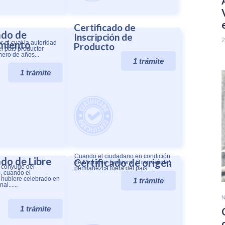
Certificado de
ado de
Inscripción de
2
imiento
 el cual la autoridad
Producto
l país productor
úmero de años...
1 trámite
1 trámite
Cuando el ciudadano en condición
ado de Libre
Certificado de origen
de Migrante Temporal (Transeúnte)
l cónyuge del
permanezca fuera del país.....
, cuando el
 hubiere celebrado en
1 trámite
al......
N
1 trámite