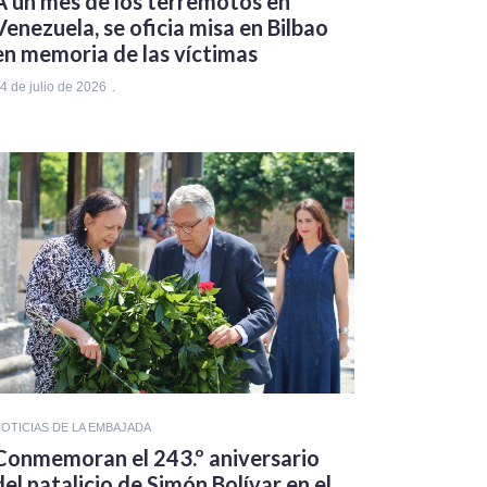
A un mes de los terremotos en
Venezuela, se oficia misa en Bilbao
en memoria de las víctimas
4 de julio de 2026
OTICIAS DE LA EMBAJADA
Conmemoran el 243.º aniversario
del natalicio de Simón Bolívar en el