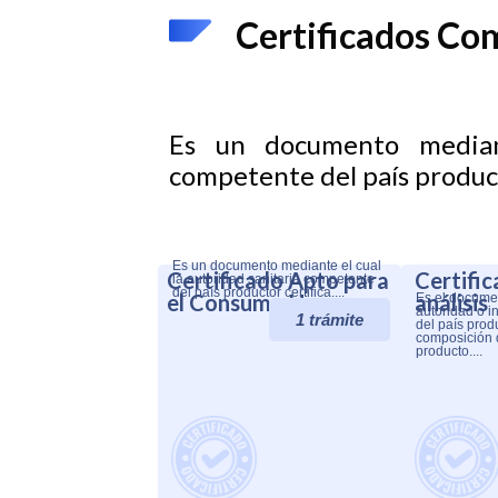
Certificados Co
Es un documento mediant
competente del país product
Es un documento mediante el cual
Certificado Apto para
Certifi
la autoridad sanitaria competente
del país productor certifica....
el Consumo Humano
análisis
Es el documen
autoridad o i
1 trámite
del país prod
composición 
producto....