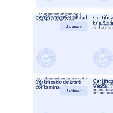
Es el documento otorgado por la
Certificado de Calidad
Certific
autoridad competente del país
productor, en el cual consta...
Envejec
Documento por
competente de
1 trámite
certifica el n
Es un documento mediante el cual la
Certific
Certificado de Libre
autoridad sanitaria compéte del
Se otorgará a
país....
Venta
contaminación
venezolano(a)
matrimonio se
1 trámite
territorio nacion